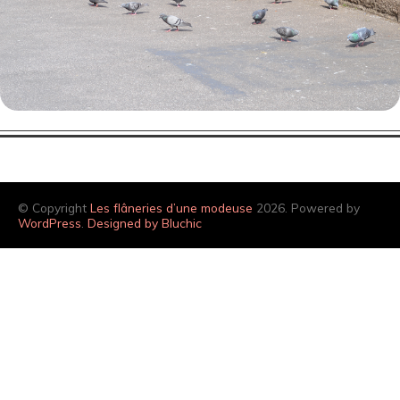
© Copyright
Les flâneries d’une modeuse
2026. Powered by
WordPress
.
Designed by Bluchic