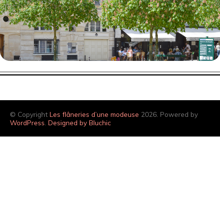
© Copyright
Les flâneries d’une modeuse
2026. Powered by
WordPress
.
Designed by Bluchic