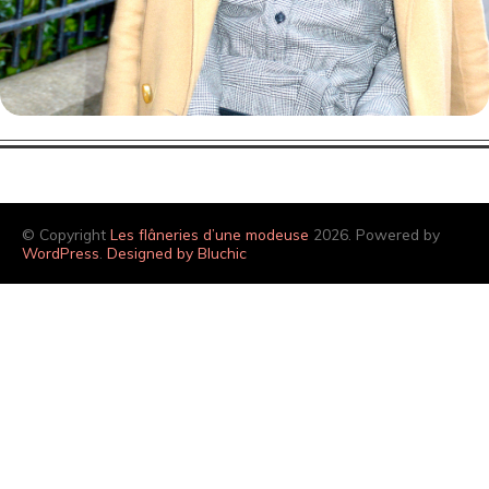
© Copyright
Les flâneries d’une modeuse
2026. Powered by
WordPress
.
Designed by Bluchic