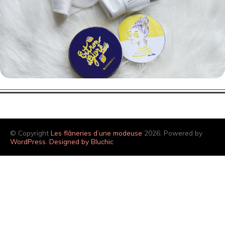
© Copyright
Les flâneries d’une modeuse
2026. Powered by
WordPress
.
Designed by Bluchic