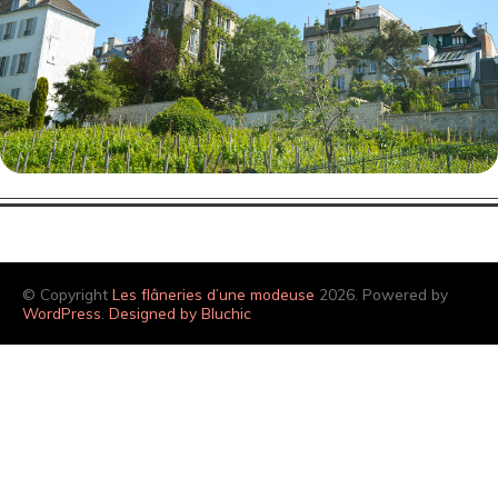
© Copyright
Les flâneries d’une modeuse
2026. Powered by
WordPress
.
Designed by Bluchic