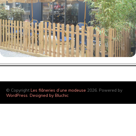
© Copyright
Les flâneries d’une modeuse
2026. Powered by
WordPress
.
Designed by Bluchic