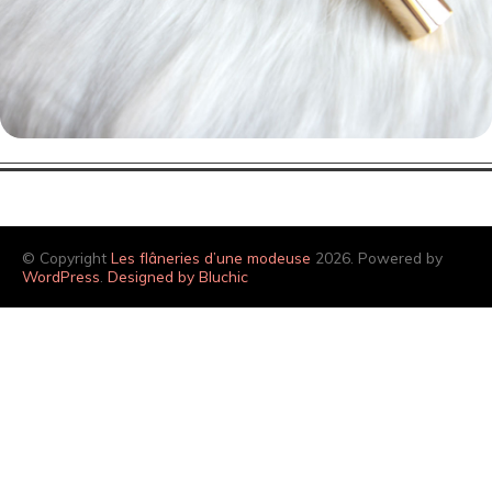
© Copyright
Les flâneries d’une modeuse
2026. Powered by
WordPress
.
Designed by Bluchic